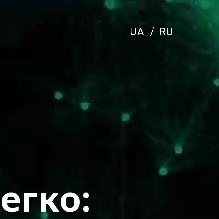
UA
/
RU
егко: